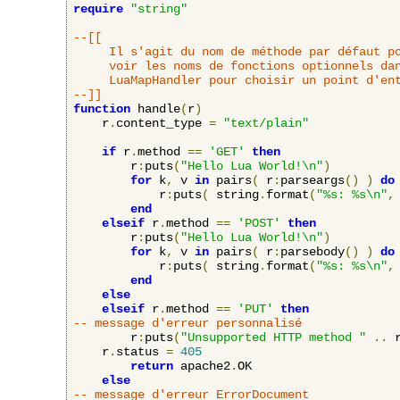
require
"string"
--[[

     Il s'agit du nom de méthode par défaut po
     voir les noms de fonctions optionnels dan
     LuaMapHandler pour choisir un point d'ent
--]]
function
 handle
(
r
)
    r
.
content_type 
=
"text/plain"
if
 r
.
method 
==
'GET'
then
    	r
:
puts
(
"Hello Lua World!\n"
)
for
 k
,
 v 
in
 pairs
(
 r
:
parseargs
()
)
do
            r
:
puts
(
 string
.
format
(
"%s: %s\n"
,
end
elseif
 r
.
method 
==
'POST'
then
    	r
:
puts
(
"Hello Lua World!\n"
)
for
 k
,
 v 
in
 pairs
(
 r
:
parsebody
()
)
do
            r
:
puts
(
 string
.
format
(
"%s: %s\n"
,
end
else
elseif
 r
.
method 
==
'PUT'
then
-- message d'erreur personnalisé
        r
:
puts
(
"Unsupported HTTP method "
..
 
	r
.
status 
=
405
return
 apache2
.
OK

else
-- message d'erreur ErrorDocument