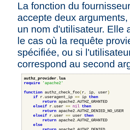
La fonction du fournisseu
accepte deux arguments, 
un nom d'utilisateur. Elle
le cas où la requête provi
spécifiée, ou si l'utilisateu
correspond au second ar
authz_provider
.
lua
require
'apache2'
function
 authz_check_foo
(
r
,
 ip
,
 user
)
if
 r
.
useragent_ip 
==
 ip 
then
return
 apache2
.
AUTHZ_GRANTED

elseif
 r
.
user 
==
nil
then
return
 apache2
.
AUTHZ_DENIED_NO_USER

elseif
 r
.
user 
==
 user 
then
return
 apache2
.
AUTHZ_GRANTED

else
return
 apache2
.
AUTHZ_DENIED
