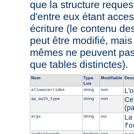
que la structure request
d'entre eux étant acces
écriture (le contenu de
peut être modifié, mai
mêmes ne peuvent pas ê
que tables distinctes).
Nom
Type
Modifiable
Desc
Lua
L'o
string
non
allowoverrides
Ce 
string
non
ap_auth_type
(p
La
string
oui
args
fo
boolean
non