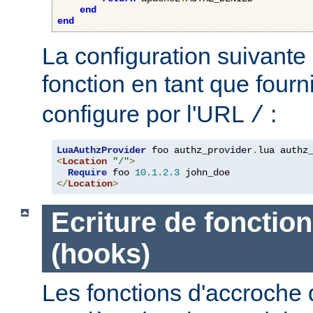
end
end
La configuration suivante 
fonction en tant que four
configure por l'URL
:
/
LuaAuthzProvider
 foo authz_provider
.
<
Location
"/"
>
Require
 foo 
10.1
.
2.3
</
Location
>
Ecriture de fonctio
(hooks)
Les fonctions d'accroche 