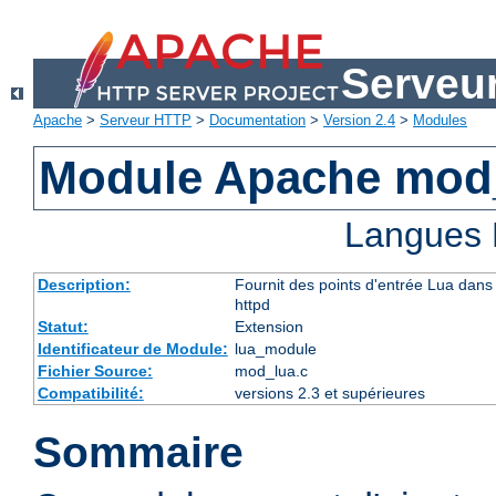
Serveu
Apache
>
Serveur HTTP
>
Documentation
>
Version 2.4
>
Modules
Module Apache mod
Langues 
Description:
Fournit des points d'entrée Lua dans 
httpd
Statut:
Extension
Identificateur de Module:
lua_module
Fichier Source:
mod_lua.c
Compatibilité:
versions 2.3 et supérieures
Sommaire