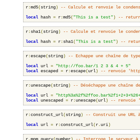
r
:
md5
(
string
)
-- Calcule et renvoie le conden
local
 hash 
=
 r
:
md5
(
"This is a test"
)
-- retur
r
:
sha1
(
string
)
-- Calcule et renvoie le conde
local
 hash 
=
 r
:
sha1
(
"This is a test"
)
-- retu
r
:
escape
(
string
)
-- Echappe une chaîne de typ
local
 url 
=
"http://foo.bar/1 2 3 & 4 + 5"
local
 escaped 
=
 r
:
escape
(
url
)
-- renvoie 'htt
r
:
unescape
(
string
)
-- Déséchappe une chaîne d
local
 url 
=
"http%3a%2f%2ffoo.bar%2f1+2+3+%26
local
 unescaped 
=
 r
:
unescape
(
url
)
-- renvoie 
r
:
construct_url
(
string
)
-- Construit une URL 
local
 url 
=
 r
:
construct_url
(
r
.
uri
)
r
.
mpm_query
(
number
)
-- Interroge le serveur à