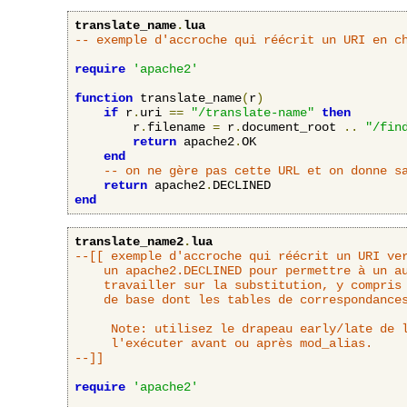
translate_name
.
lua
-- exemple d'accroche qui réécrit un URI en c
require
'apache2'
function
 translate_name
(
r
)
if
 r
.
uri 
==
"/translate-name"
then
        r
.
filename 
=
 r
.
document_root 
..
"/fin
return
 apache2
.
OK

end
-- on ne gère pas cette URL et on donne s
return
 apache2
.
end
translate_name2
.
lua
--[[ exemple d'accroche qui réécrit un URI ver
	un apache2.DECLINED pour permettre à un autre interpréteur d'URL de

	travailler sur la substitution, y compris l'accroche translate_name

	de base dont les tables de correspondances se basent sur DocumentRoot.

     Note: utilisez le drapeau early/late de l
     l'exécuter avant ou après mod_alias.

--]]
require
'apache2'