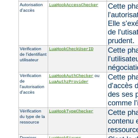
Cette pha
Autorisation
LuaHookAccessChecker
d'accès
l'autoris
Elle s'ex
de l'utisa
prudent.
Cette phas
Vérification
LuaHookCheckUserID
de l'identifiant
l'utilisat
utilisateur
négociati
Cette pha
Vérification
ou
LuaHookAuthChecker
de
LuaAuthzProvider
d'accès d
l'autorisation
d'accès
des ses 
comme l'id
Cette ph
Vérification
LuaHookTypeChecker
du type de la
contenu e
ressource
ressourc
Derniers