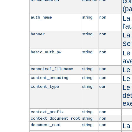
con
assbackwards
(p
La 
string
non
auth_name
l'a
La
string
non
banner
Se
Le 
string
non
basic_auth_pw
ave
Le 
string
non
canonical_filename
Le
string
non
content_encoding
Le 
string
oui
content_type
dé
ex
string
non
context_prefix
string
non
context_document_root
La
string
non
document_root