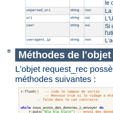
le 
La 
string
non
unparsed_uri
L'U
string
oui
uri
Si 
string
oui
user
l'u
L'a
string
non
useragent_ip
Méthodes de l'objet
L'objet request_rec poss
méthodes suivantes :
r
:
flush
()
-- vide le tampon de sortie
-- Renvoie true si le vidage a ét
-- false dans le cas contraire.
while
 nous_avons_des_donn
é
es_
à
_envoyer 
do
    r
:
puts
(
"Bla bla bla\n"
)
-- envoi des donn