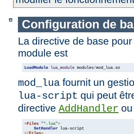
Configuration de b
La directive de base pou
module est
LoadModule
lua_module
 modules
/
mod_lua
.
so
fournit un gest
mod_lua
qui peut êtr
lua-script
directive
o
AddHandler
<
Files
"*.lua"
>
SetHandler
</
Files
>