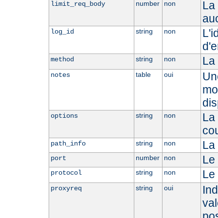
La 
number
non
limit_req_body
auc
L'i
string
non
log_id
d'e
La
string
non
method
Une
table
oui
notes
mod
dis
La 
string
non
options
co
La 
string
non
path_info
Le 
number
non
port
Le 
string
non
protocol
Ind
string
oui
proxyreq
val
po