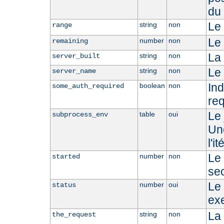
du 
Le 
string
non
range
Le 
number
non
remaining
La 
string
non
server_built
Le 
string
non
server_name
Ind
boolean
non
some_auth_required
req
Le 
table
oui
subprocess_env
Une
l'i
Le 
number
non
started
se
Le 
number
oui
status
ex
La 
string
non
the_request