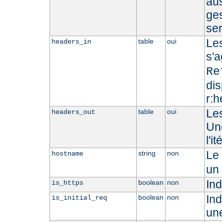
aus
ges
ser
Les
table
oui
headers_in
s'
Re
dis
r:h
Les
table
oui
headers_out
Une
l'i
Le 
string
non
hostname
un
Ind
boolean
non
is_https
Ind
boolean
non
is_initial_req
un