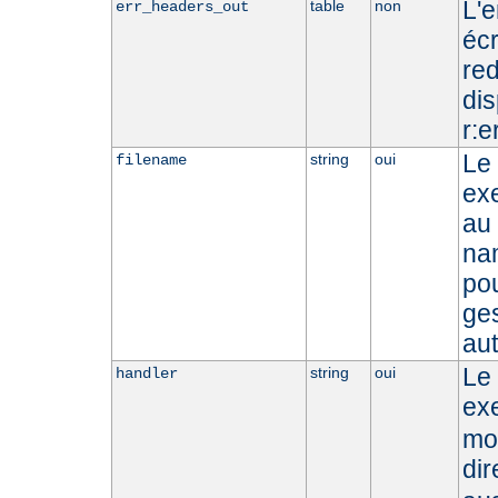
L'e
table
non
err_headers_out
écr
red
dis
r:e
Le 
string
oui
filename
exe
au 
nam
pou
ges
au
Le
string
oui
handler
ex
mod
dir