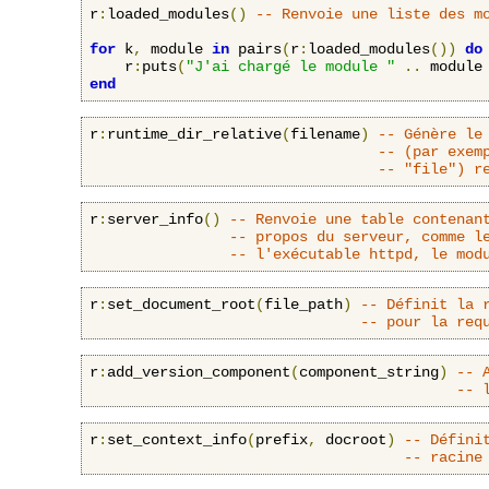
r
:
loaded_modules
()
-- Renvoie une liste des m
for
 k
,
 module 
in
 pairs
(
r
:
loaded_modules
())
do
    r
:
puts
(
"J'ai chargé le module "
..
 module
end
r
:
runtime_dir_relative
(
filename
)
-- Génère le
-- (par exem
-- "file") r
r
:
server_info
()
-- Renvoie une table contenan
-- propos du serveur, comme l
-- l'exécutable httpd, le mod
r
:
set_document_root
(
file_path
)
-- Définit la 
-- pour la req
r
:
add_version_component
(
component_string
)
-- 
-- 
r
:
set_context_info
(
prefix
,
 docroot
)
-- Défini
-- racine