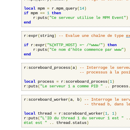
local
 mpm 
=
 r
.
mpm_query
(
14
)
if
 mpm 
==
1
then
    r
:
puts
(
"Ce serveur utilise le MPM Event"
)
end
r
:
expr
(
string
)
-- Evalue une chaîne de type 
e
if
 r
:
expr
(
"%{HTTP_HOST} =~ /^www/"
)
then
    r
:
puts
(
"Ce nom d'hôte commence par www"
)
end
r
:
scoreboard_process
(
a
)
-- Interroge le serve
-- processus à la pos
local
 process 
=
 r
:
scoreboard_process
(
1
)
r
:
puts
(
"Le serveur 1 a comme PID "
..
 process
r
:
scoreboard_worker
(
a
,
 b
)
-- Interroge le ser
-- thread 
b
, dans l
local
 thread 
=
 r
:
scoreboard_worker
(
1
,
1
)
r
:
puts
(
"L'ID du thread 1 du serveur 1 est "
.
état est "
..
 thread
.
status
)