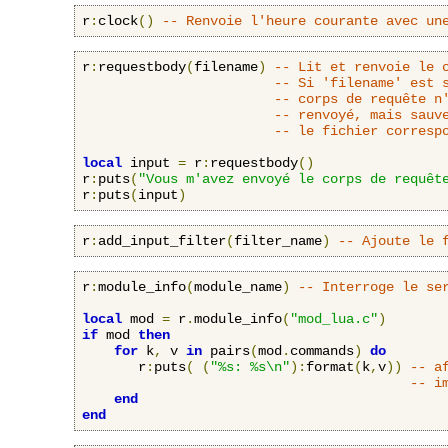
r
:
clock
()
-- Renvoie l'heure courante avec un
r
:
requestbody
(
filename
)
-- Lit et renvoie le 
-- Si 'filename' est 
-- corps de requête n
-- renvoyé, mais sauv
-- le fichier corresp
local
 input 
=
 r
:
requestbody
()
r
:
puts
(
"Vous m'avez envoyé le corps de requêt
r
:
puts
(
input
)
r
:
add_input_filter
(
filter_name
)
-- Ajoute le 
r
:
module_info
(
module_name
)
-- Interroge le se
local
 mod 
=
 r
.
module_info
(
"mod_lua.c"
)
if
 mod 
then
for
 k
,
 v 
in
 pairs
(
mod
.
commands
)
do
       r
:
puts
(
(
"%s: %s\n"
):
format
(
k
,
v
))
-- a
-- i
end
end