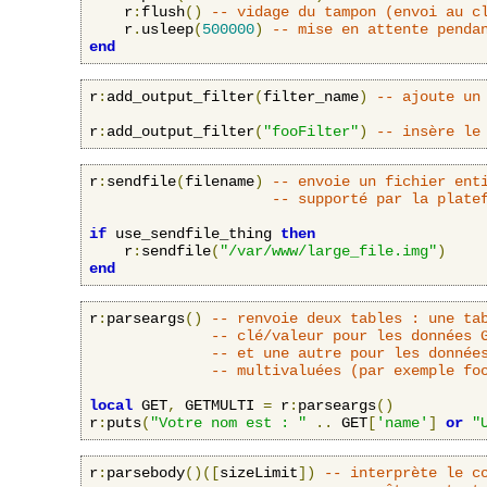
    r
:
flush
()
-- vidage du tampon (envoi au c
    r
.
usleep
(
500000
)
-- mise en attente penda
end
r
:
add_output_filter
(
filter_name
)
-- ajoute un
r
:
add_output_filter
(
"fooFilter"
)
-- insère le
r
:
sendfile
(
filename
)
-- envoie un fichier ent
-- supporté par la plate
if
 use_sendfile_thing 
then
    r
:
sendfile
(
"/var/www/large_file.img"
)
end
r
:
parseargs
()
-- renvoie deux tables : une ta
-- clé/valeur pour les données 
-- et une autre pour les donnée
-- multivaluées (par exemple fo
local
 GET
,
 GETMULTI 
=
 r
:
parseargs
()
r
:
puts
(
"Votre nom est : "
..
 GET
[
'name'
]
or
"
r
:
parsebody
()([
sizeLimit
])
-- interprète le c