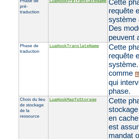
Cette pha
Phase de
LuaHookPreTranslateName
pré-
requête e
traduction
système 
Des mod
peuvent a
Cette pha
Phase de
LuaHookTranslateName
traduction
requête e
système.
comme
qui inter
phase.
Cette pha
Choix du lieu
LuaHookMapToStorage
de stockage
stockage 
de la
ressource
en cache
est assu
mandat o