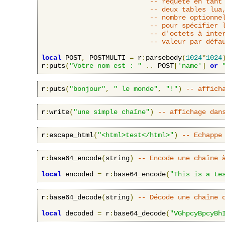
-- requête en tant
-- deux tables lua
-- nombre optionne
-- pour spécifier 
-- d'octets à inte
-- valeur par défa
local
 POST
,
 POSTMULTI 
=
 r
:
parsebody
(
1024
*
1024
r
:
puts
(
"Votre nom est : "
..
 POST
[
'name'
]
or
r
:
puts
(
"bonjour"
,
" le monde"
,
"!"
)
-- affich
r
:
write
(
"une simple chaîne"
)
-- affichage dan
r
:
escape_html
(
"<html>test</html>"
)
-- Echappe
r
:
base64_encode
(
string
)
-- Encode une chaîne 
local
 encoded 
=
 r
:
base64_encode
(
"This is a te
r
:
base64_decode
(
string
)
-- Décode une chaîne 
local
 decoded 
=
 r
:
base64_decode
(
"VGhpcyBpcyBh