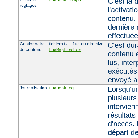
C'est la 
LuaHookFixups
réglages
l'activat
contenu. 
dernière 
effectuée 
C'est dur
Gestionnaire
fichiers fx.
ou directive
.lua
de contenu
LuaMapHandler
contenu e
lus, inte
exécutés,
envoyé au
Lorsqu'un
Journalisation
LuaHookLog
plusieurs
intervien
résultats
d'accès. 
départ de