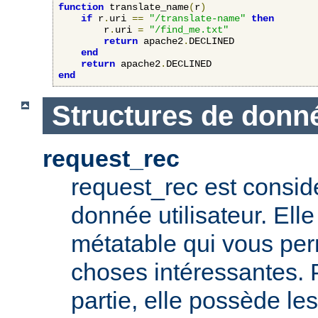
function
 translate_name
(
r
)
if
 r
.
uri 
==
"/translate-name"
then
        r
.
uri 
=
"/find_me.txt"
return
 apache2
.
DECLINED

end
return
 apache2
.
end
Structures de donn
request_rec
request_rec est consid
donnée utilisateur. El
métatable qui vous per
choses intéressantes. 
partie, elle possède 