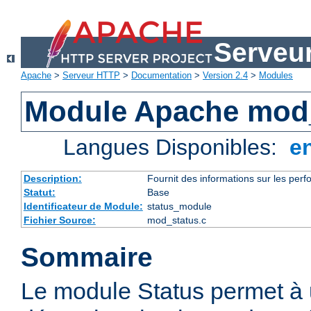
Serveu
Apache
>
Serveur HTTP
>
Documentation
>
Version 2.4
>
Modules
Module Apache mod
Langues Disponibles:
e
Description:
Fournit des informations sur les perfo
Statut:
Base
Identificateur de Module:
status_module
Fichier Source:
mod_status.c
Sommaire
Le module Status permet à 