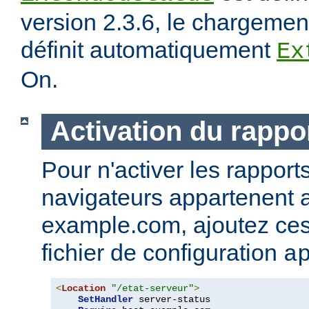
version 2.3.6, le chargeme
définit automatiquement
Ex
On.
Activation du rappor
Pour n'activer les rapport
navigateurs appartenent
example.com, ajoutez ces 
fichier de configuration
a
<
Location
"/etat-serveur"
>
SetHandler
 server-status
