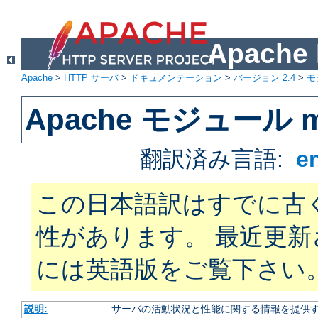
Apach
Apache
>
HTTP サーバ
>
ドキュメンテーション
>
バージョン 2.4
>
モ
Apache モジュール mo
翻訳済み言語:
e
この日本語訳はすでに古
性があります。 最近更
には英語版をご覧下さい
説明:
サーバの活動状況と性能に関する情報を提供